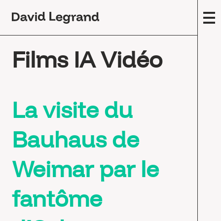
Passez
au
contenu
F
Films IA Vidéo
A
m
(
Œ
La visite du
c
E
Bauhaus de
s
T
Weimar par le
F
fantôme
É
E