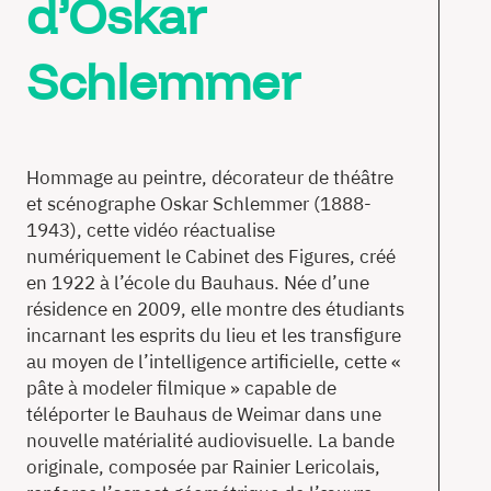
d’Oskar
T
Schlemmer
Ac
À
Hommage au peintre, décorateur de théâtre
pr
et scénographe Oskar Schlemmer (1888-
1943), cette vidéo réactualise
Co
numériquement le Cabinet des Figures, créé
en 1922 à l’école du Bauhaus. Née d’une
résidence en 2009, elle montre des étudiants
en
incarnant les esprits du lieu et les transfigure
au moyen de l’intelligence artificielle, cette «
pâte à modeler filmique » capable de
téléporter le Bauhaus de Weimar dans une
nouvelle matérialité audiovisuelle. La bande
originale, composée par Rainier Lericolais,