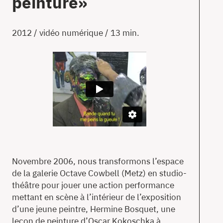
peinture»
T
2012 / vidéo numérique / 13 min.
Ac
À
pr
Co
en
Novembre 2006, nous transformons l’espace
de la galerie Octave Cowbell (Metz) en studio-
théâtre pour jouer une action performance
mettant en scène à l’intérieur de l’exposition
d’une jeune peintre, Hermine Bosquet, une
leçon de peinture d’Oscar Kokoschka à