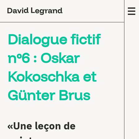
Passez
au
contenu
F
Dialogue fictif
A
m
(
nº6 : Oskar
Œ
c
Kokoschka et
E
s
Günter Brus
T
F
É
«Une leçon de
E