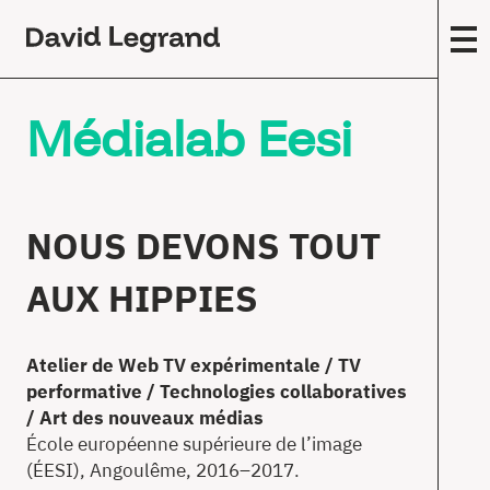
Passez
au
contenu
F
Médialab Eesi
A
m
(
Œ
c
NOUS DEVONS TOUT
E
AUX HIPPIES
s
T
Atelier de Web TV expérimentale / TV
F
performative / Technologies collaboratives
/ Art des nouveaux médias
É
École européenne supérieure de l’image
E
(ÉESI), Angoulême, 2016–2017.