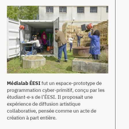
T
Ac
À
pr
Co
Médialab ÉESI
fut un espace-prototype de
en
programmation cyber-primitif, conçu par les
étudiant·e·s de l’ÉESI. Il proposait une
expérience de diffusion artistique
collaborative, pensée comme un acte de
création à part entière.