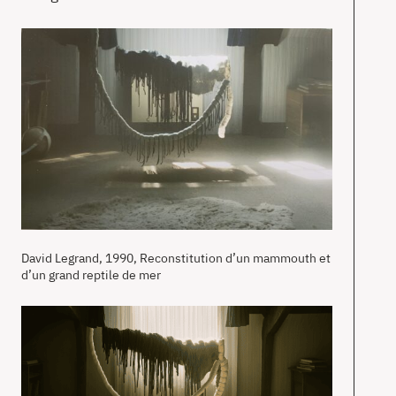
T
Ac
À
pr
Co
David Legrand, 1990, Reconstitution d’un mammouth et
en
d’un grand reptile de mer