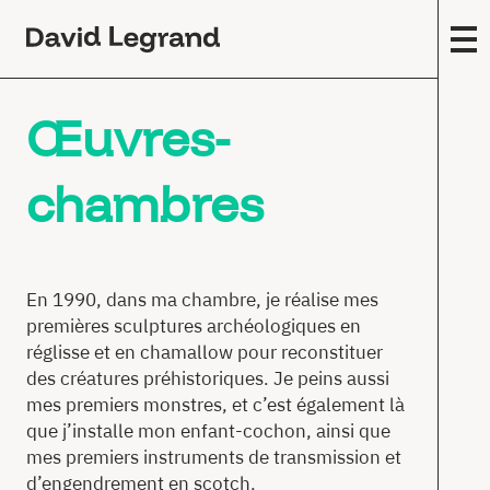
Passez
au
contenu
F
Œuvres-
A
m
(
chambres
Œ
c
E
En 1990, dans ma chambre, je réalise mes
s
premières sculptures archéologiques en
T
réglisse et en chamallow pour reconstituer
des créatures préhistoriques. Je peins aussi
F
mes premiers monstres, et c’est également là
É
que j’installe mon enfant-cochon, ainsi que
mes premiers instruments de transmission et
E
d’engendrement en scotch.