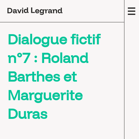
Passez
au
contenu
F
Dialogue fictif
A
m
(
n°7 : Roland
Œ
c
Barthes et
E
s
Marguerite
T
Duras
F
É
E