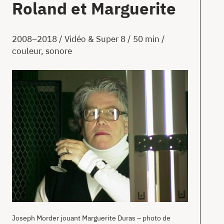
Roland et Marguerite
T
2008–2018 / Vidéo & Super 8 / 50 min /
couleur, sonore
Ac
À
pr
Co
en
Joseph Morder jouant Marguerite Duras – photo de