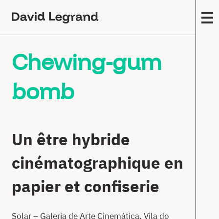
Passez
au
contenu
F
Chewing-gum
A
m
(
bomb
Œ
c
E
s
Un être hybride
T
cinématographique en
F
papier et confiserie
É
E
Solar – Galeria de Arte Cinemática, Vila do