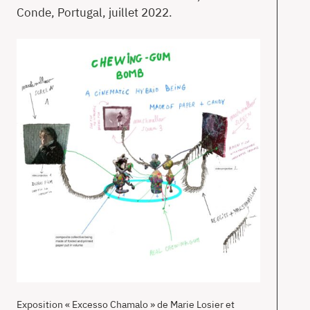
T
Conde, Portugal, juillet 2022.
Ac
À
pr
Co
en
Exposition « Excesso Chamalo » de Marie Losier et