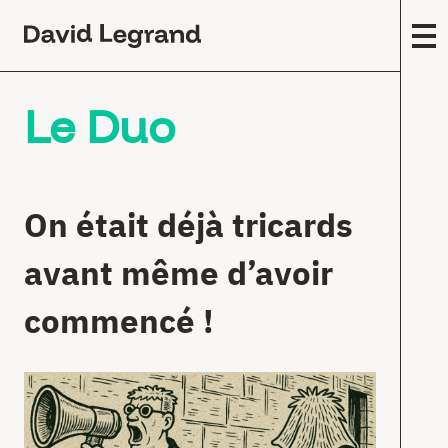
Passez
au
contenu
F
Le Duo
A
m
(
Œ
c
On était déjà tricards
E
avant même d’avoir
s
T
commencé !
F
É
E