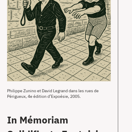
T
Ac
À
pr
Co
en
Philippe Zunino et David Legrand dans les rues de
Périgueux, 4e édition d’Expoésie, 2005.
In Mémoriam