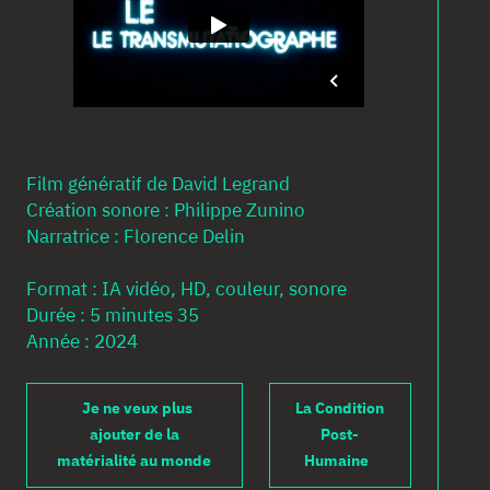
M
3
Ac
Film génératif de David Legrand
À
Création sonore : Philippe Zunino
pr
Narratrice : Florence Delin
Co
Format : IA vidéo, HD, couleur, sonore
Durée : 5 minutes 35
Année : 2024
en
Je ne veux plus
La Condition
ajouter de la
Post-
matérialité au monde
Humaine