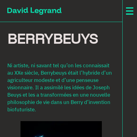
Passez
au
contenu
F
BERRYBEUYS
T
C
C
Ni artiste, ni savant tel qu’on les connaissait
B
au XXe siècle, Berrybeuys était l’hybride d’un
H
agriculteur modeste et d’une penseuse
N
visionnaire. Il a assimilé les idées de Joseph
Beuys et les a transformées en une nouvelle
M
philosophie de vie dans un Berry d’invention
A
biofuturiste.
C
F
I
V