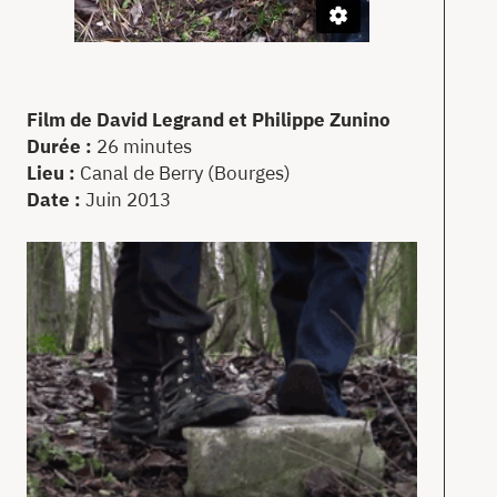
T
Film de David Legrand et Philippe Zunino
Ac
Durée :
26 minutes
À
Lieu :
Canal de Berry (Bourges)
pr
Date :
Juin 2013
Co
en