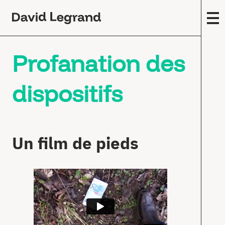
Passez
au
contenu
F
Profanation des
A
m
(
dispositifs
Œ
c
E
s
Un film de pieds
T
F
É
E