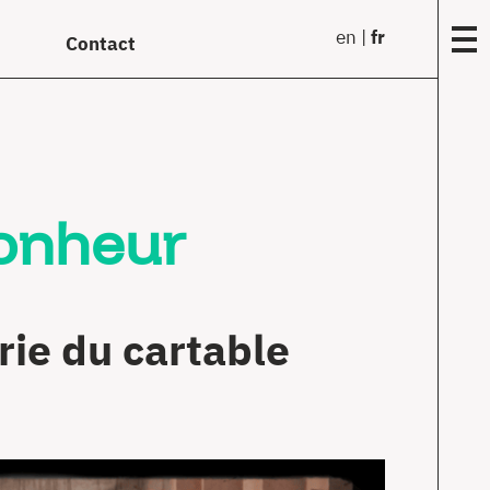
en
fr
Contact
Fon
Anne
bonheur
matr
(199
Œuvr
comm
rie du cartable
En
solo
Tran
Film