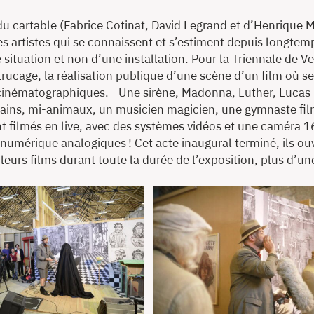
 cartable (Fabrice Cotinat, David Legrand et d’Henrique Ma
s artistes qui se connaissent et s’estiment depuis longtemp
ne situation et non d’une installation. Pour la Triennale de 
trucage, la réalisation publique d’une scène d’un film où s
es cinématographiques. Une sirène, Madonna, Luther, Luc
ins, mi-animaux, un musicien magicien, une gymnaste fil
ont filmés en live, avec des systèmes vidéos et une camér
t numérique analogiques ! Cet acte inaugural terminé, ils ou
 leurs films durant toute la durée de l’exposition, plus d’un