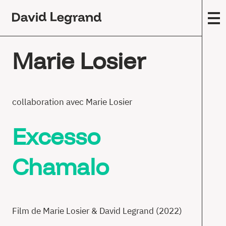
Passez
au
contenu
F
Marie Losier
A
m
(
Œ
collaboration avec Marie Losier
c
Excesso
E
s
Chamalo
T
F
É
Film de Marie Losier & David Legrand (2022)
E