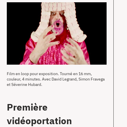
T
Ac
À
pr
Co
Film en loop pour exposition. Tourné en 16 mm,
couleur, 4 minutes. Avec David Legrand, Simon Fravega
en
et Séverine Hubard.
Première
vidéoportation