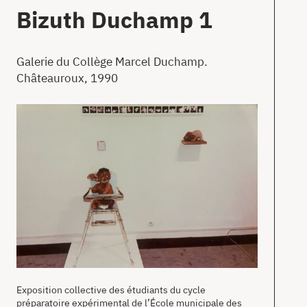
T
Bizuth Duchamp 1
Galerie du Collège Marcel Duchamp.
Châteauroux, 1990
Ac
À
pr
Co
en
Exposition collective des étudiants du cycle
préparatoire expérimental de l’École municipale des