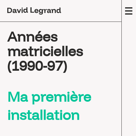
Passez
au
contenu
F
Années
A
m
matricielles
(
Œ
(1990-97)
c
E
s
Ma première
T
F
installation
É
E