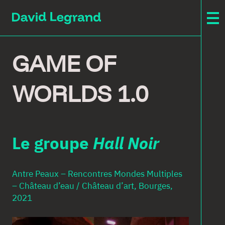
Passez
au
contenu
F
GAME OF
T
WORLDS 1.0
C
A
B
H
N
Le groupe
Hall Noir
C
A
Antre Peaux – Rencontres Mondes Multiples
M
– Château d’eau / Château d’art, Bourges,
2021
A
V
A