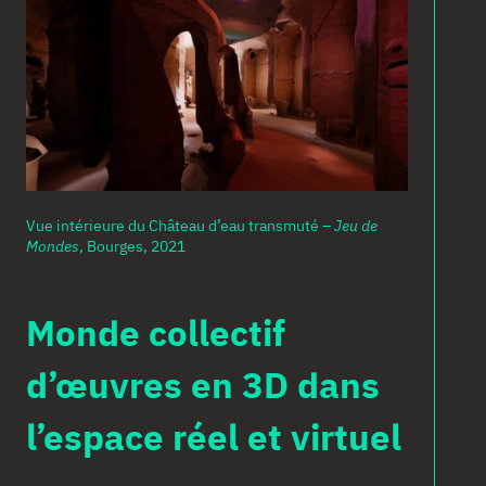
3
M
L
Ne
Ab
Vue intérieure du Château d’eau transmuté –
Jeu de
Mondes
, Bourges, 2021
Co
Monde collectif
en
d’œuvres en 3D dans
l’espace réel et virtuel