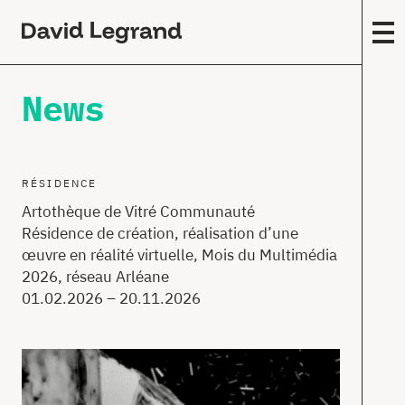
Passez
au
contenu
F
News
M
Y
(
9
RÉSIDENCE
C
Artothèque de Vitré Communauté
W
Résidence de création, réalisation d’une
S
œuvre en réalité virtuelle, Mois du Multimédia
2026, réseau Arléane
T
01.02.2026 – 20.11.2026
F
M
W
P